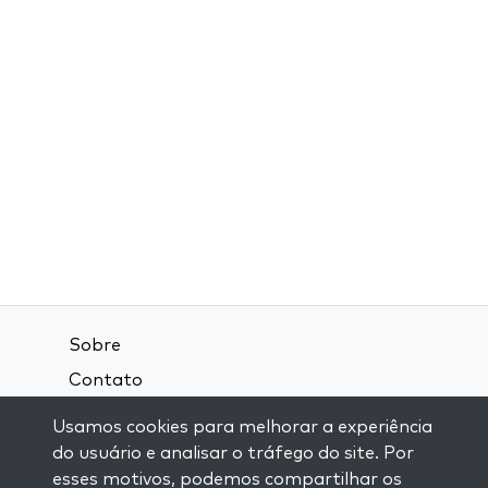
Sobre
Contato
Termos e Condições
Usamos cookies para melhorar a experiência
Política de Privacidade
do usuário e analisar o tráfego do site. Por
esses motivos, podemos compartilhar os