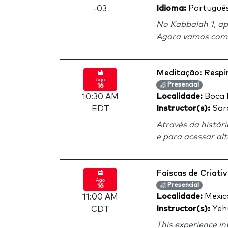
Idioma:
Português 
-03
No Kabbalah 1, ap
Agora vamos começ
Meditação: Respi
Ago
Presencial
16
Localidade:
Boca 
10:30 AM
Instructor(s):
Sar
EDT
Através da histór
e para acessar alt
Faíscas de Criativ
Ago
Presencial
16
Localidade:
Mexic
11:00 AM
Instructor(s):
Yeh
CDT
This experience i