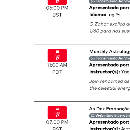
Transmissão Ao Viv
17
Apresentado por
06:00 PM
Idioma:
Inglês
BST
O Zohar explica 
1/60 para nos sus
Monthly Astrolog
Ago
Transmissão Ao Viv
17
Apresentado por
11:00 AM
Instructor(s):
Yael
PDT
Join renowned ast
the celestial ener
As Dez Emanaçõe
Ago
Webinário Interati
17
Apresentado por
07:00 PM
Instructor(s):
Avr
BST