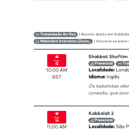
| Assistir direto em Kabba
Transmissão Ao Vivo
| Inscreva-se para r
Webinário Interativo (Zoom_
Shabbat Shoftim
Ago
Presencial
Tra
15
Localidade:
Lond
10:00 AM
Idioma:
Inglês
BST
Os kabalistas vêe
conexão, que acont
Kabbalah 2
Ago
Presencial
16
Localidade:
São P
11:00 AM