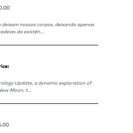
0.00
a deixam nossos corpos, deixando apenas
deias da existên...
rice:
ology Update, a dynamic exploration of
New Moon, t...
5.00