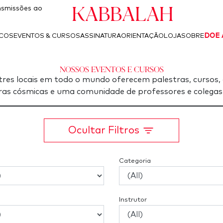
Kabbalah
smissões ao
ICOS
EVENTOS & CURSOS
ASSINATURA
ORIENTAÇÃO
LOJA
SOBRE
DOE 
Nossos Eventos e Cursos
res locais em todo o mundo oferecem palestras, cursos, 
as cósmicas e uma comunidade de professores e colegas
Ocultar Filtros
Categoria
Instrutor