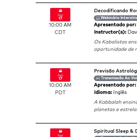
Decodificando Ro
Ago
Webinário Interati
17
Apresentado por
10:00 AM
Instructor(s):
Davi
CDT
Os Kabalistas en
oportunidade de r
Previsão Astroló
Ago
Transmissão Ao Viv
17
Apresentado por
10:00 AM
Idioma:
Inglês
PDT
A Kabbalah ensina
planetas e estrela
Spiritual Sleep &
Ago