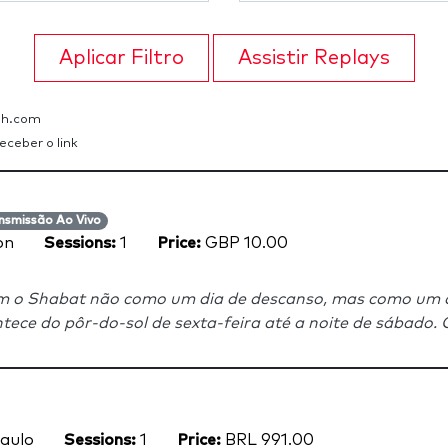
Aplicar Filtro
Assistir Replays
lah.com
eceber o link
nsmissão Ao Vivo
on
Sessions:
1
Price:
GBP 10.00
m o Shabat não como um dia de descanso, mas como um dia
ece do pôr-do-sol de sexta-feira até a noite de sábado. Os
aulo
Sessions:
1
Price:
BRL 991.00