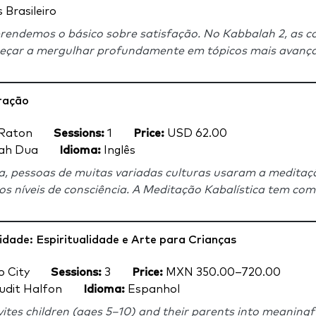
Brasileiro
rendemos o básico sobre satisfação. No Kabbalah 2, as co
ar a mergulhar profundamente em tópicos mais avançados
ração
Raton
Sessions:
1
Price:
USD 62.00
ah Dua
Idioma:
Inglês
ia, pessoas de muitas variadas culturas usaram a meditaçã
os níveis de consciência. A Meditação Kabalística tem como 
idade: Espiritualidade e Arte para Crianças
o City
Sessions:
3
Price:
MXN 350.00–720.00
udit Halfon
Idioma:
Espanhol
nvites children (ages 5–10) and their parents into meanin