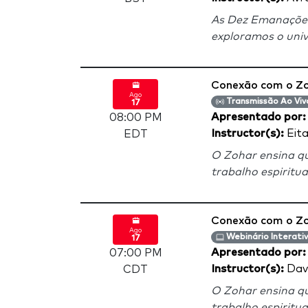
As Dez Emanações
exploramos o univ
Conexão com o Z
Ago
Transmissão Ao Viv
17
Apresentado por
08:00 PM
Instructor(s):
Eita
EDT
O Zohar ensina qu
trabalho espiritua
Conexão com o Z
Ago
Webinário Interati
17
Apresentado por
07:00 PM
Instructor(s):
Davi
CDT
O Zohar ensina qu
trabalho espiritua