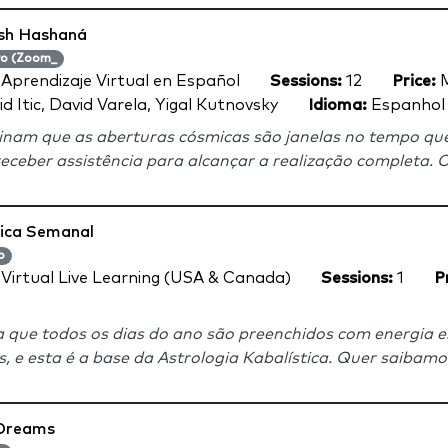
sh Hashaná
vo (Zoom_
:
Aprendizaje Virtual en Español
Sessions:
12
Price:
M
d Itic, David Varela, Yigal Kutnovsky
Idioma:
Espanhol
sinam que as aberturas cósmicas são janelas no tempo q
eceber assistência para alcançar a realização completa. 
gica Semanal
o
:
Virtual Live Learning (USA & Canada)
Sessions:
1
P
 que todos os dias do ano são preenchidos com energia es
s, e esta é a base da Astrologia Kabalística. Quer saibamos
 Dreams