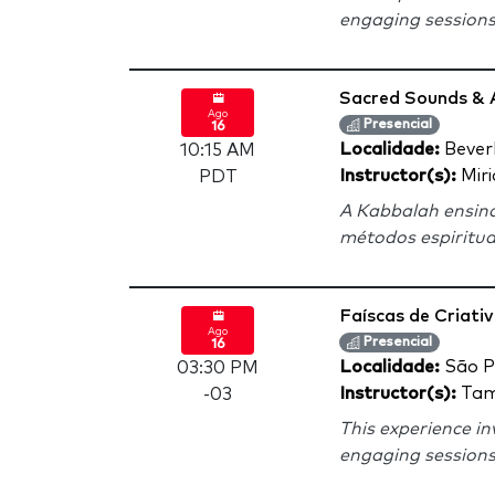
engaging sessions t
Sacred Sounds & 
Ago
Presencial
16
Localidade:
Beverl
10:15 AM
Instructor(s):
Miri
PDT
A Kabbalah ensina
métodos espiritua
Faíscas de Criativ
Ago
Presencial
16
Localidade:
São P
03:30 PM
Instructor(s):
Tam
-03
This experience i
engaging sessions t