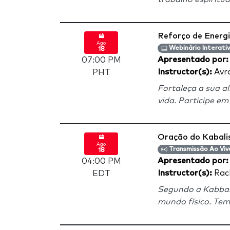
Reforço de Energ
Ago
Webinário Interati
18
Apresentado por
07:00 PM
Instructor(s):
Avr
PHT
Fortaleça a sua a
vida. Participe e
Oração do Kabali
Ago
Transmissão Ao Viv
18
Apresentado por
04:00 PM
Instructor(s):
Rach
EDT
Segundo a Kabbala
mundo físico. Tem