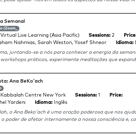
ia Semanal
vo (Zoom_
:
Virtual Live Learning (Asia Pacific)
Sessions:
2
Price
aham Nahmias, Sarah Weston, Yosef Shneor
Idioma:
lma, juntando-se a nós para conhecer a energia da seman
m workshops práticos, experimente meditações que expande
sta: Ana BeKo'ach
o
:
Kabbalah Centre New York
Sessions:
1
Price:
el Yardeni
Idioma:
Inglês
h, o Ana Beko'ach é uma oração poderosa que nos ajuda 
 o poder de afetar internamente a nossa consciência e, co