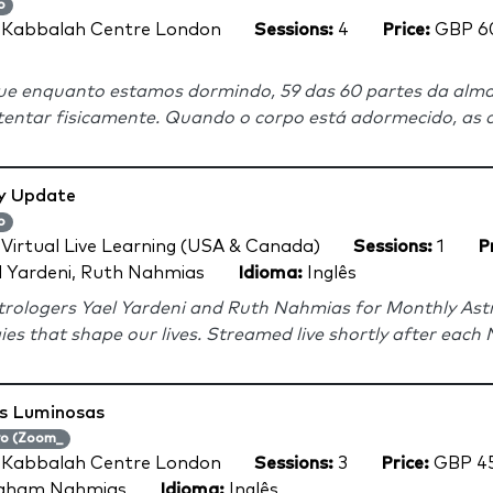
o
:
Kabbalah Centre London
Sessions:
4
Price:
GBP 6
que enquanto estamos dormindo, 59 das 60 partes da alm
tentar fisicamente. Quando o corpo está adormecido, as ca
y Update
o
:
Virtual Live Learning (USA & Canada)
Sessions:
1
P
 Yardeni, Ruth Nahmias
Idioma:
Inglês
rologers Yael Yardeni and Ruth Nahmias for Monthly Astr
gies that shape our lives. Streamed live shortly after each 
s Luminosas
vo (Zoom_
:
Kabbalah Centre London
Sessions:
3
Price:
GBP 4
aham Nahmias
Idioma:
Inglês