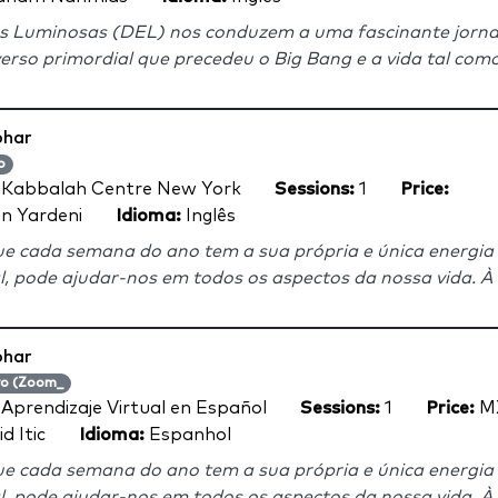
 Luminosas (DEL) nos conduzem a uma fascinante jorna
erso primordial que precedeu o Big Bang e a vida tal como
ohar
o
:
Kabbalah Centre New York
Sessions:
1
Price:
n Yardeni
Idioma:
Inglês
e cada semana do ano tem a sua própria e única energia
l, pode ajudar-nos em todos os aspectos da nossa vida. À 
ohar
vo (Zoom_
:
Aprendizaje Virtual en Español
Sessions:
1
Price:
MX
d Itic
Idioma:
Espanhol
e cada semana do ano tem a sua própria e única energia
l, pode ajudar-nos em todos os aspectos da nossa vida. À 