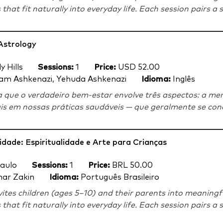
hat fit naturally into everyday life. Each session pairs a s
Astrology
y Hills
Sessions:
1
Price:
USD 52.00
am Ashkenazi, Yehuda Ashkenazi
Idioma:
Inglês
 que o verdadeiro bem-estar envolve três aspectos: a me
is em nossas práticas saudáveis ​​— que geralmente se co
idade: Espiritualidade e Arte para Crianças
aulo
Sessions:
1
Price:
BRL 50.00
ar Zakin
Idioma:
Português Brasileiro
nvites children (ages 5–10) and their parents into meanin
hat fit naturally into everyday life. Each session pairs a s