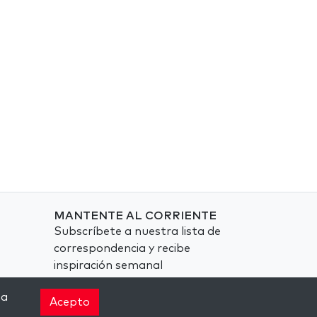
MANTENTE AL CORRIENTE
Subscríbete a nuestra lista de
correspondencia y recibe
inspiración semanal
directamente en tu bandeja de
na
entrada.
Acepto