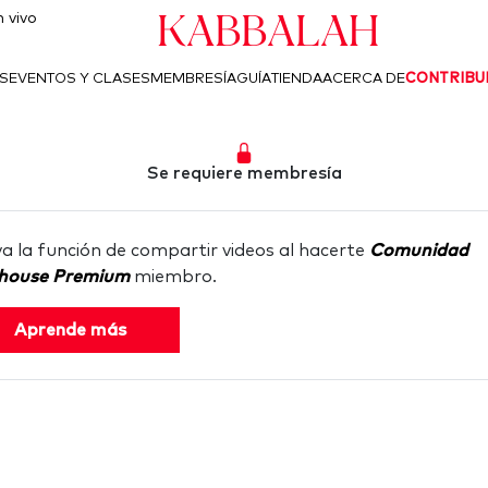
Kabbalah
 vivo
S
EVENTOS Y CLASES
MEMBRESÍA
GUÍA
TIENDA
ACERCA DE
CONTRIBU
Se requiere membresía
va la función de compartir videos al hacerte
Comunidad
house Premium
miembro.
Aprende más