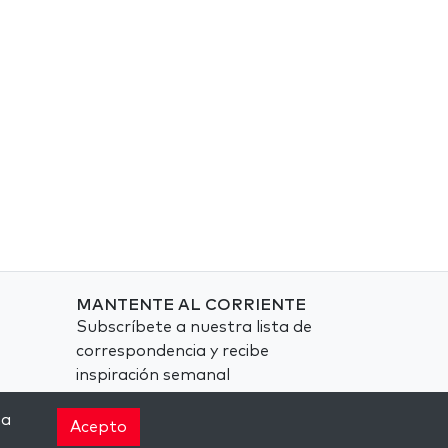
MANTENTE AL CORRIENTE
Subscríbete a nuestra lista de
correspondencia y recibe
inspiración semanal
directamente en tu bandeja de
na
entrada.
Acepto