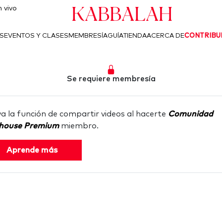
Kabbalah
 vivo
S
EVENTOS Y CLASES
MEMBRESÍA
GUÍA
TIENDA
ACERCA DE
CONTRIBU
Se requiere membresía
va la función de compartir videos al hacerte
Comunidad
house Premium
miembro.
Aprende más