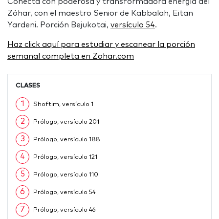
Conecta con poderosa y transformadora energía del
Zóhar, con el maestro Senior de Kabbalah, Eitan
Yardeni. Porción Bejukotai,
versículo 54
.
Haz click aquí para estudiar y escanear la porción
semanal completa en Zohar.com
CLASES
1
Shoftim, versículo 1
2
Prólogo, versículo 201
3
Prólogo, versículo 188
4
Prólogo, versículo 121
5
Prólogo, versículo 110
6
Prólogo, versículo 54
7
Prólogo, versículo 46