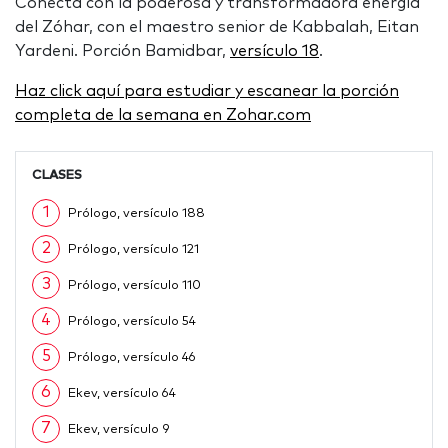
Conecta con la poderosa y transformadora energía
del Zóhar, con el maestro senior de Kabbalah, Eitan
Yardeni. Porción Bamidbar,
versículo 18
.
Haz click aquí para estudiar y escanear la porción
completa de la semana en Zohar.com
CLASES
1
Prólogo, versículo 188
2
Prólogo, versículo 121
3
Prólogo, versículo 110
4
Prólogo, versículo 54
5
Prólogo, versículo 46
6
Ekev, versículo 64
7
Ekev, versículo 9