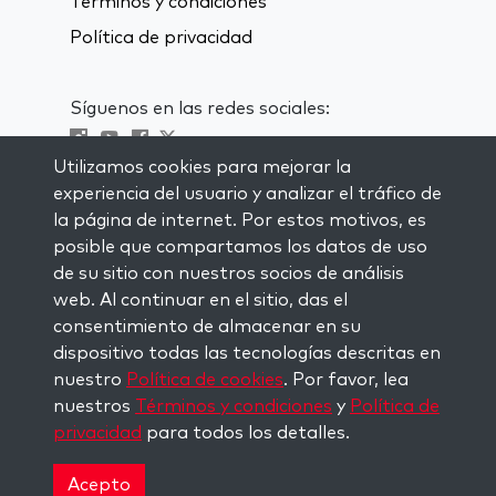
Términos y condiciones
Política de privacidad
Síguenos en las redes sociales:
Utilizamos cookies para mejorar la
Visit kabbalah master classes
experiencia del usuario y analizar el tráfico de
la página de internet. Por estos motivos, es
MANTENTE AL CORRIENTE
posible que compartamos los datos de uso
Subscríbete a nuestra lista de
de su sitio con nuestros socios de análisis
correspondencia y recibe inspiración
web. Al continuar en el sitio, das el
semanal directamente en tu bandeja de
consentimiento de almacenar en su
entrada.
dispositivo todas las tecnologías descritas en
nuestro
Política de cookies
. Por favor, lea
Subscríbete
nuestros
Términos y condiciones
y
Política de
privacidad
para todos los detalles.
Copyright © 2026 The Kabbalah Centre. All rights
reserved.
Acepto