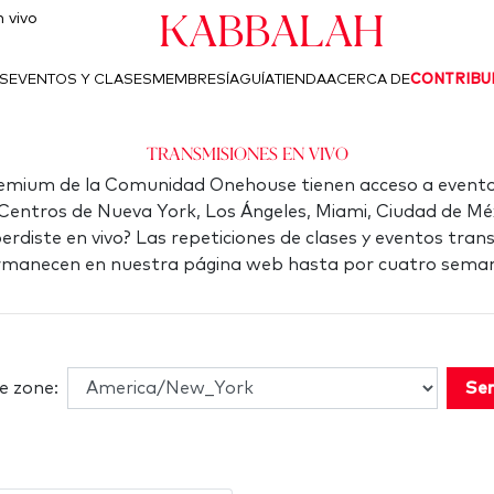
Kabbalah
 vivo
S
EVENTOS Y CLASES
MEMBRESÍA
GUÍA
TIENDA
ACERCA DE
CONTRIBU
Transmisiones en vivo
mium de la Comunidad Onehouse tienen acceso a evento
 Centros de Nueva York, Los Ángeles, Miami, Ciudad de Mé
erdiste en vivo? Las repeticiones de clases y eventos tran
manecen en nuestra página web hasta por cuatro sema
e zone:
Ser