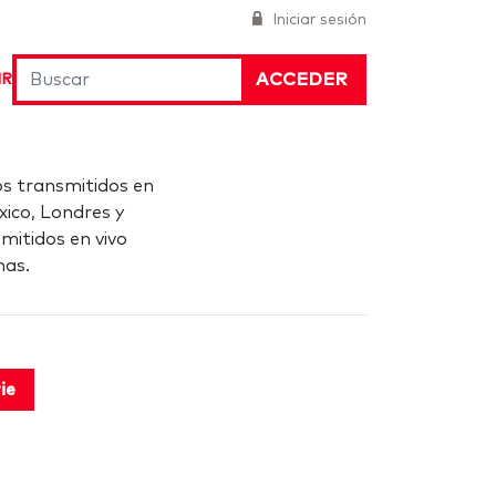
Iniciar sesión
ACCEDER
IR
s transmitidos en
xico, Londres y
smitidos en vivo
nas.
ie