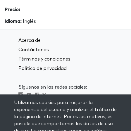
Precio:
Idioma:
Inglés
Acerca de
Contáctanos
Términos y condiciones
Política de privacidad
Síguenos en las redes sociales:
Utilizamos cookies para mejorar la
Visit kabbalah master classes
experiencia del usuario y analizar el tráfico de
la página de internet. Por estos motivos, es
MANTENTE AL CORRIENTE
posible que compartamos los datos de uso
Subscríbete a nuestra lista de
de su sitio con nuestros socios de análisis