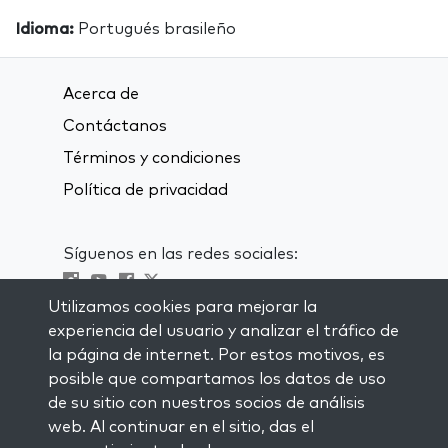
Idioma:
Portugués brasileño
Acerca de
Contáctanos
Términos y condiciones
Política de privacidad
Síguenos en las redes sociales:
Utilizamos cookies para mejorar la
Visit kabbalah master classes
experiencia del usuario y analizar el tráfico de
la página de internet. Por estos motivos, es
MANTENTE AL CORRIENTE
posible que compartamos los datos de uso
Subscríbete a nuestra lista de
de su sitio con nuestros socios de análisis
correspondencia y recibe inspiración
web. Al continuar en el sitio, das el
semanal directamente en tu bandeja de