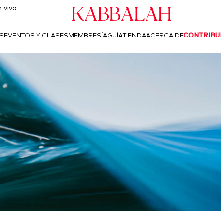
Kabbalah
 vivo
S
EVENTOS Y CLASES
MEMBRESÍA
GUÍA
TIENDA
ACERCA DE
CONTRIBU