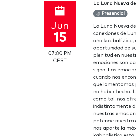
La Luna Nueva de
Presencial
Jun
La Luna Nueva de 
conexiones de Lu
15
año kabbalístico,
oportunidad de su
07:00 PM
plenitud en nuestr
CEST
emociones son part
signo. Las emocio
cuando nos encon
que lamentamos 
no haber hecho. L
como tal, nos ofr
indistintamente d
nuestras emocion
potencie nuestra 
nos aporte la máx
kabbalístico está 