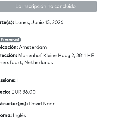
La inscripción ha concluido
te(s):
Lunes, Junio 15, 2026
Presencial
icación:
Amsterdam
rección:
Mariënhof Kleine Haag 2, 3811 HE
ersfoort, Netherlands
ssions:
1
ecio:
EUR 36.00
structor(es):
David Naor
ioma:
Inglés