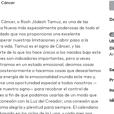
 Cáncer
Da
Cáncer, o Rosh Jódesh Tamuz, es una de las
na Nueva más especialmente poderosas de todo el
 dado que nos proporciona una excelente
perar nuestras limitaciones y abrir paso a la
Ub
a vida. Tamuz es el signo de Cáncer, y las
Di
e de lo que los hace únicos a los nacidos bajo este
Am
nes son indicadores importantes, pero a veces
tramos en un estado emocional, decimos cosas
Se
posteriormente o hacemos cosas que desearíamos
a energía de la emocionalidad inunda este mes y,
Pr
ece una oportunidad especial a todos nosotros —
e nuestro signo— para recobrar el control de
In
es a fin de que podamos usarlas de un modo que
Id
conexión con la Luz del Creador; una conexión que
ima alegría y plenitud para siempre. El calendario
basado en los ciclos de la Luna, y cada mes nos