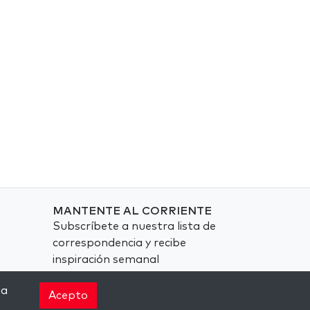
MANTENTE AL CORRIENTE
Subscríbete a nuestra lista de
correspondencia y recibe
inspiración semanal
directamente en tu bandeja de
na
entrada.
Acepto