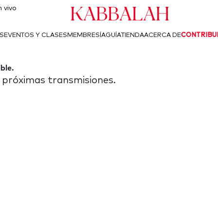
Kabbalah
 vivo
S
EVENTOS Y CLASES
MEMBRESÍA
GUÍA
TIENDA
ACERCA DE
CONTRIBU
ble.
as próximas transmisiones.