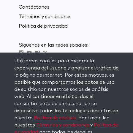
Contáctanos
Términos y condiciones
Política de privacidad
Síguenos en las redes sociales:
Utilizamos cookies para mejorar la
Visit kabbalah master classes
experiencia del usuario y analizar el tráfico de
la página de internet. Por estos motivos, es
MANTENTE AL CORRIENTE
posible que compartamos los datos de uso
Subscríbete a nuestra lista de
de su sitio con nuestros socios de análisis
correspondencia y recibe inspiración
web. Al continuar en el sitio, das el
semanal directamente en tu bandeja de
consentimiento de almacenar en su
entrada.
dispositivo todas las tecnologías descritas en
nuestro
Política de cookies
. Por favor, lea
Subscríbete
nuestros
Términos y condiciones
y
Política de
privacidad
para todos los detalles.