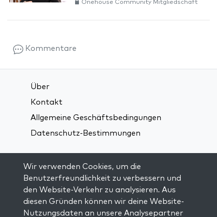
Onehouse Community Mitgliedschaft
Kommentare
Über
Kontakt
Allgemeine Geschäftsbedingungen
Datenschutz-Bestimmungen
Verbindung über soziale Medien:
Wir verwenden Cookies, um die
Benutzerfreundlichkeit zu verbessern und
den Website-Verkehr zu analysieren. Aus
Visit kabbalah master classes
diesen Gründen können wir deine Website-
Nutzungsdaten an unsere Analysepartner