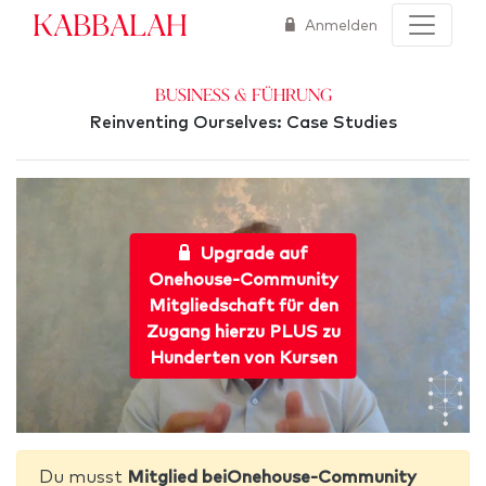
Kabbalah
Anmelden
Business & Führung
Reinventing Ourselves: Case Studies
Upgrade auf
Onehouse-Community
Mitgliedschaft für den
Zugang hierzu PLUS zu
Hunderten von Kursen
Du musst
Mitglied beiOnehouse-Community