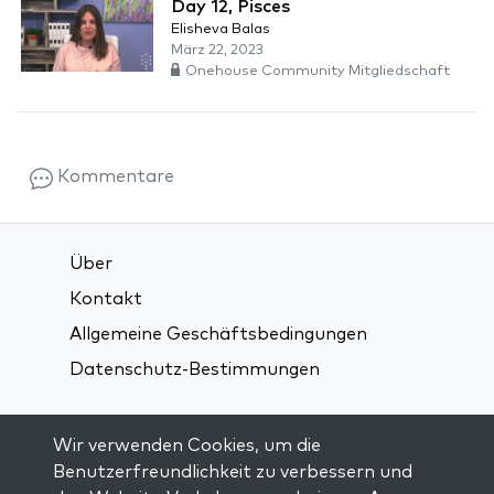
Day 12, Pisces
Elisheva Balas
März 22, 2023
Onehouse Community Mitgliedschaft
Kommentare
Über
Kontakt
Allgemeine Geschäftsbedingungen
Datenschutz-Bestimmungen
Verbindung über soziale Medien:
Wir verwenden Cookies, um die
Benutzerfreundlichkeit zu verbessern und