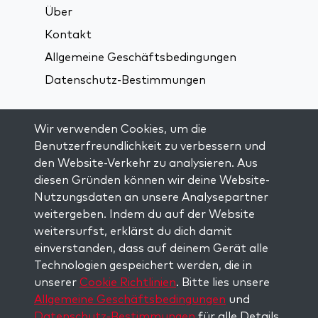
Über
Kontakt
Allgemeine Geschäftsbedingungen
Datenschutz-Bestimmungen
Verbindung über soziale Medien:
Wir verwenden Cookies, um die
Benutzerfreundlichkeit zu verbessern und
den Website-Verkehr zu analysieren. Aus
Visit kabbalah master classes
diesen Gründen können wir deine Website-
Nutzungsdaten an unsere Analysepartner
AUF DEM LAUFENDEN BLEIBEN
weitergeben. Indem du auf der Website
Trage dich in unsere Mailingliste ein und
weitersurfst, erklärst du dich damit
erhalte wöchentlich neue Anregungen in
einverstanden, dass auf deinem Gerät alle
deinem Posteingang.
Technologien gespeichert werden, die in
unserer
Cookie Richtlinien
. Bitte lies unsere
Anmelden
Allgemeine Geschäftsbedingungen
und
Datenschutz-Bestimmungen
für alle Details.