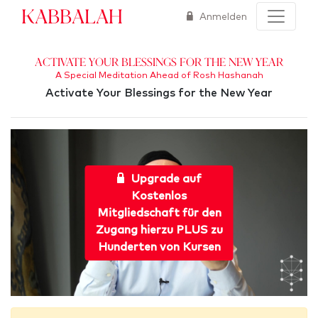
Kabbalah
Anmelden
Activate Your Blessings for the New Year
A Special Meditation Ahead of Rosh Hashanah
Activate Your Blessings for the New Year
Upgrade auf
Kostenlos
Mitgliedschaft für den
Zugang hierzu PLUS zu
Hunderten von Kursen