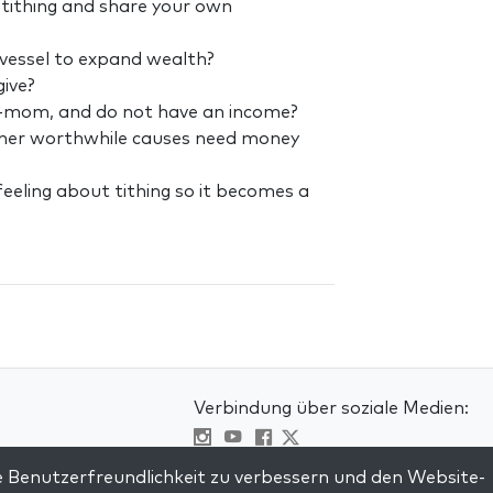
 tithing and share your own
vessel to expand wealth?
ive?
e-mom, and do not have an income?
her worthwhile causes need money
eeling about tithing so it becomes a
Verbindung über soziale Medien:
Visit kabbalah master classes
 Benutzerfreundlichkeit zu verbessern und den Website-