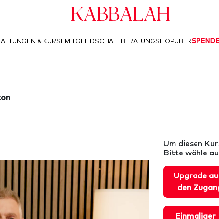
Kabbalah
ALTUNGEN & KURSE
MITGLIEDSCHAFT
BERATUNG
SHOP
ÜBER
SPEND
ton
Um diesen Kurs
Bitte wähle a
Upgrade au
den Zugang
Einmaliger 