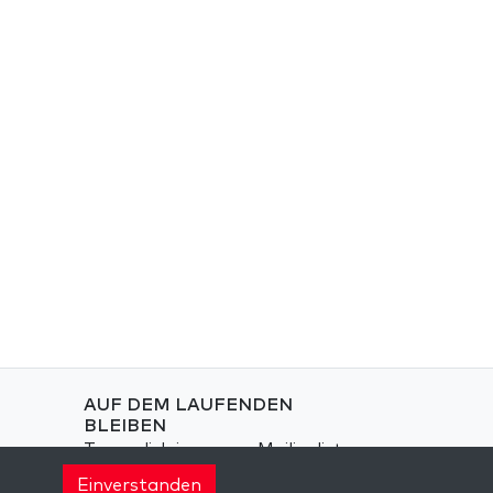
AUF DEM LAUFENDEN
BLEIBEN
Trage dich in unsere Mailingliste
ein und erhalte wöchentlich
Einverstanden