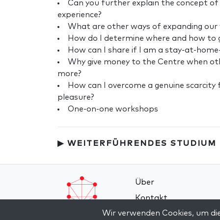
Can you further explain the concept of
experience?
What are other ways of expanding our 
How do I determine where and how to g
How can I share if I am a stay-at-hom
Why give money to the Centre when ot
more?
How can I overcome a genuine scarcity f
pleasure?
One-on-one workshops
▶ WEITERFÜHRENDES STUDIUM
Über
Kontakt
Wir verwenden Cookies, um die
Allgemeine