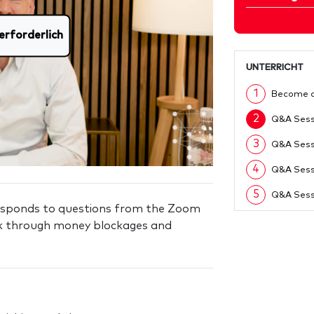
erforderlich
UNTERRICHT
1
Become 
2
Q&A Sess
3
Q&A Sess
4
Q&A Sess
5
Q&A Sess
 responds to questions from the Zoom
ak through money blockages and