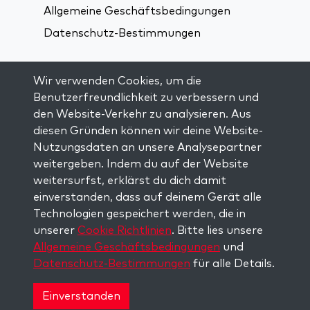
Allgemeine Geschäftsbedingungen
Datenschutz-Bestimmungen
Verbindung über soziale Medien:
Wir verwenden Cookies, um die
Benutzerfreundlichkeit zu verbessern und
den Website-Verkehr zu analysieren. Aus
Visit kabbalah master classes
diesen Gründen können wir deine Website-
Nutzungsdaten an unsere Analysepartner
AUF DEM LAUFENDEN BLEIBEN
weitergeben. Indem du auf der Website
Trage dich in unsere Mailingliste ein und
weitersurfst, erklärst du dich damit
erhalte wöchentlich neue Anregungen in
einverstanden, dass auf deinem Gerät alle
deinem Posteingang.
Technologien gespeichert werden, die in
unserer
Cookie Richtlinien
. Bitte lies unsere
Anmelden
Allgemeine Geschäftsbedingungen
und
Datenschutz-Bestimmungen
für alle Details.
Copyright © 2026 The Kabbalah Centre. All rights
reserved.
Einverstanden