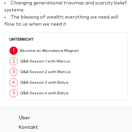
Changing generational traumas and scarcity belief
systems
The blessing of wealth: everything we need will
flow to us when we need it
UNTERRICHT
1
Become an Abundance Magnet
2
Q&A Session 1 with Marcus
3
Q&A Session 2 with Marcus
4
Q&A Session 3 with Batya
5
Q&A Session 4 with Batya
Über
Kontakt