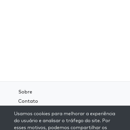
Sobre
Contato
Termos e Condições
Usamos cookies para melhorar a experiência
Política de Privacidade
do usuário e analisar o tráfego do site. Por
esses motivos, podemos compartilhar os