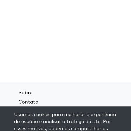
Sobre
Contato
Termos e Condições
Usamos cookies para melhorar a experiência
Política de Privacidade
do usuário e analisar o tráfego do site. Por
esses motivos, podemos compartilhar os