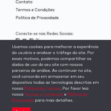
Contato
Termos e Condições
Política de Privacidade
Conecte-se nas Redes Sociais:
Usamos cookies para melhorar a experiência
Visit kabbalah master classes
do usuário e analisar o tráfego do site. Por
esses motivos, podemos compartilhar os
MANTENHA-SE ATUALIZADO
dados de uso do seu site com nossos
Se inscreva em nossa lista de email e
parceiros de análise. Ao continuar no site,
receba inspiração semanal entregue em
você concorda em armazenar em seu
seu email.
dispositivo todas as tecnologias descritas em
nosso
Política de Cookies
. Por favor leia
Inscreva-se
nossa
Termos e Condições
e
Política de
Privacidade
para mais detalhes.
Copyright © 2026 The Kabbalah Centre. All rights
reserved.