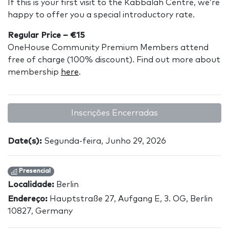
If this is your first visit to the Kabbalah Centre, we’re
happy to offer you a special introductory rate.
Regular Price – €15
OneHouse Community Premium Members attend
free of charge (100% discount). Find out more about
membership
here
.
Inscrições Encerradas
Date(s):
Segunda-feira, Junho 29, 2026
Presencial
Localidade:
Berlin
Endereço:
Hauptstraße 27, Aufgang E, 3. OG, Berlin
10827, Germany