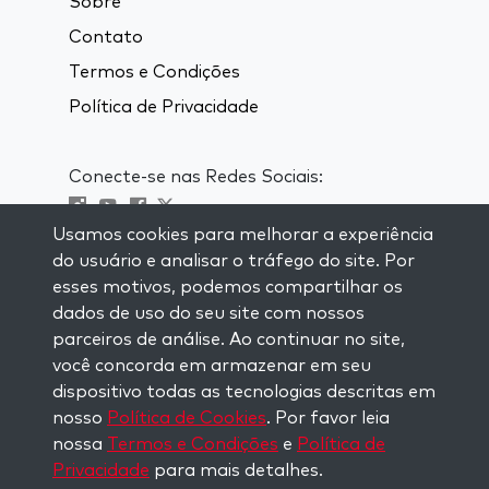
Sobre
Contato
Termos e Condições
Política de Privacidade
Conecte-se nas Redes Sociais:
Usamos cookies para melhorar a experiência
Visit kabbalah master classes
do usuário e analisar o tráfego do site. Por
esses motivos, podemos compartilhar os
MANTENHA-SE ATUALIZADO
dados de uso do seu site com nossos
Se inscreva em nossa lista de email e
parceiros de análise. Ao continuar no site,
receba inspiração semanal entregue em
você concorda em armazenar em seu
seu email.
dispositivo todas as tecnologias descritas em
nosso
Política de Cookies
. Por favor leia
Inscreva-se
nossa
Termos e Condições
e
Política de
Privacidade
para mais detalhes.