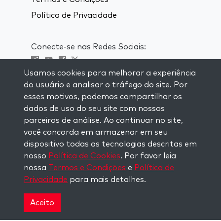
Política de Privacidade
Conecte-se nas Redes Sociais:
Usamos cookies para melhorar a experiência
Visit kabbalah master classes
do usuário e analisar o tráfego do site. Por
esses motivos, podemos compartilhar os
MANTENHA-SE ATUALIZADO
dados de uso do seu site com nossos
Se inscreva em nossa lista de email e
parceiros de análise. Ao continuar no site,
receba inspiração semanal entregue em
você concorda em armazenar em seu
seu email.
dispositivo todas as tecnologias descritas em
nosso
Política de Cookies
. Por favor leia
Inscreva-se
nossa
Termos e Condições
e
Política de
Privacidade
para mais detalhes.
Copyright © 2026 The Kabbalah Centre. All rights
reserved.
Aceito