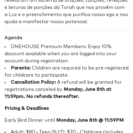
revelaram um sistema de orações, canções, refeições
e leituras de porções da Torah que nos provêm com
a Luz e o preenchimento que purifica nosso ego e nos
ajuda a manifestar nosso potencial.
Agenda
ONEHOUSE Premium Members: Enjoy 10%
discount available when you are logged into your
account during registration.
Parents:
Children are required to be pre-registered
for childcare to participate.
Cancellation Policy:
A refund will be granted for
registrations canceled by
Monday, June 8th at
11:59pm. No refunds thereafter.
Pricing & Deadlines
Early Bird Dinner until
Monday, June 8th @ 11:59PM
Adult: $80
·
Teen (9-17): $70 · Childcare (includes