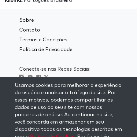
Idioma:
Português Brasileiro
Sobre
Contato
Termos e Condições
Política de Privacidade
Conecte-se nas Redes Sociais:
Usamos cookies para melhorar a experiência
Visit kabbalah master classes
do usuário e analisar o tráfego do site. Por
esses motivos, podemos compartilhar os
MANTENHA-SE ATUALIZADO
dados de uso do seu site com nossos
Se inscreva em nossa lista de email e
parceiros de análise. Ao continuar no site,
receba inspiração semanal entregue em
você concorda em armazenar em seu
seu email.
dispositivo todas as tecnologias descritas em
nosso
Política de Cookies
. Por favor leia