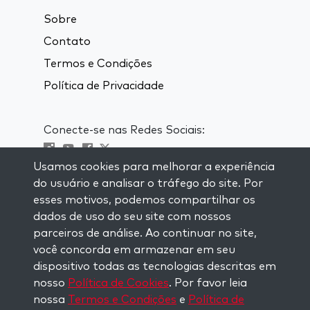
Sobre
Contato
Termos e Condições
Política de Privacidade
Conecte-se nas Redes Sociais:
Usamos cookies para melhorar a experiência
Visit kabbalah master classes
do usuário e analisar o tráfego do site. Por
esses motivos, podemos compartilhar os
MANTENHA-SE ATUALIZADO
dados de uso do seu site com nossos
Se inscreva em nossa lista de email e
parceiros de análise. Ao continuar no site,
receba inspiração semanal entregue em
você concorda em armazenar em seu
seu email.
dispositivo todas as tecnologias descritas em
nosso
Política de Cookies
. Por favor leia
Inscreva-se
nossa
Termos e Condições
e
Política de