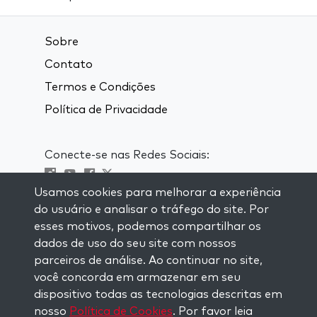
Sobre
Contato
Termos e Condições
Política de Privacidade
Conecte-se nas Redes Sociais:
Usamos cookies para melhorar a experiência
Visit kabbalah master classes
do usuário e analisar o tráfego do site. Por
esses motivos, podemos compartilhar os
MANTENHA-SE ATUALIZADO
dados de uso do seu site com nossos
Se inscreva em nossa lista de email e
parceiros de análise. Ao continuar no site,
receba inspiração semanal entregue em
você concorda em armazenar em seu
seu email.
dispositivo todas as tecnologias descritas em
nosso
Política de Cookies
. Por favor leia