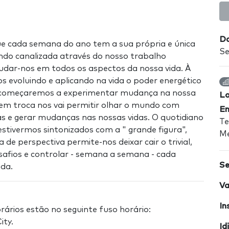
Da
ue cada semana do ano tem a sua própria e única
Se
ndo canalizada através do nosso trabalho
ajudar-nos em todos os aspectos da nossa vida. À
 evoluindo e aplicando na vida o poder energético
 começaremos a experimentar mudança na nossa
Lo
 em troca nos vai permitir olhar o mundo com
En
s e gerar mudanças nas nossas vidas. O quotidiano
Te
estivermos sintonizados com a " grande figura",
Me
e perspectiva permite-nos deixar cair o trivial,
safios e controlar - semana a semana - cada
Se
ida.
Va
In
rários estão no seguinte fuso horário:
ity.
Id