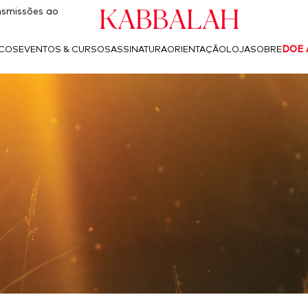
Kabbalah
smissões ao
ICOS
EVENTOS & CURSOS
ASSINATURA
ORIENTAÇÃO
LOJA
SOBRE
DOE 