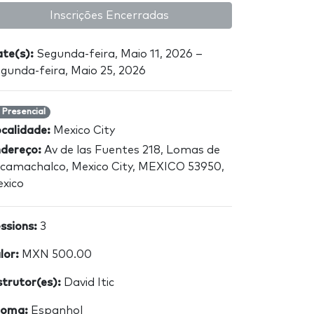
Inscrições Encerradas
te(s):
Segunda-feira, Maio 11, 2026 –
gunda-feira, Maio 25, 2026
Presencial
calidade:
Mexico City
dereço:
Av de las Fuentes 218, Lomas de
camachalco, Mexico City, MEXICO 53950,
xico
ssions:
3
lor:
MXN 500.00
strutor(es):
David Itic
ioma:
Espanhol