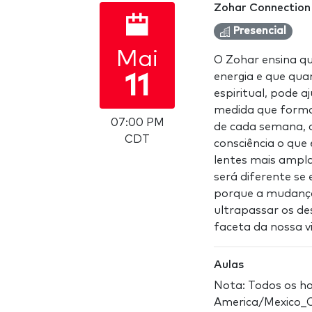
Zohar Connection
Presencial
Mai
O Zohar ensina q
energia e que qua
11
espiritual, pode 
medida que formos
07:00 PM
de cada semana,
CDT
consciência o que
lentes mais ampla
será diferente se 
porque a mudança d
ultrapassar os de
faceta da nossa v
Aulas
Nota: Todos os ho
America/Mexico_C