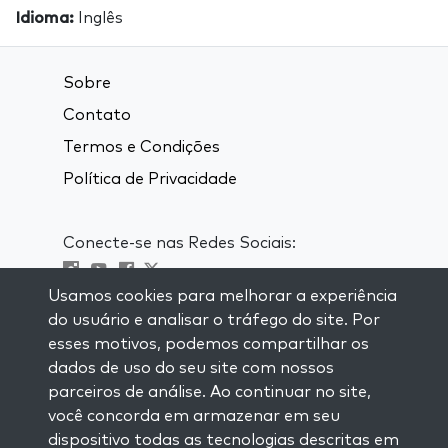
Idioma:
Inglês
Sobre
Contato
Termos e Condições
Política de Privacidade
Conecte-se nas Redes Sociais:
Usamos cookies para melhorar a experiência
Visit kabbalah master classes
do usuário e analisar o tráfego do site. Por
esses motivos, podemos compartilhar os
MANTENHA-SE ATUALIZADO
dados de uso do seu site com nossos
Se inscreva em nossa lista de email e
parceiros de análise. Ao continuar no site,
receba inspiração semanal entregue em
você concorda em armazenar em seu
seu email.
dispositivo todas as tecnologias descritas em