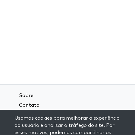
Sobre
Contato
Termos e Condições
Usamos cookies para melhorar a experiência
Política de Privacidade
do usuário e analisar o tráfego do site. Por
esses motivos, podemos compartilhar os