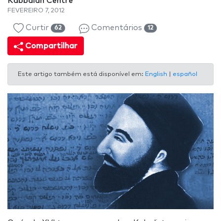
Kabbalah Centre
FEVEREIRO 7, 2012
Curtir
Comentários
62
12
Compartilhar
Este artigo também está disponível em:
English
|
español