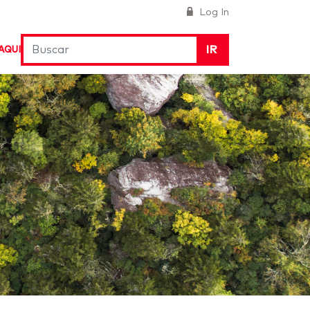
Log In
IR
AQUI