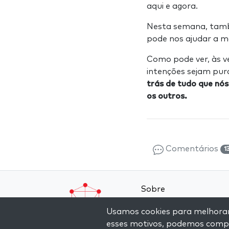
aqui e agora.
Nesta semana, també
pode nos ajudar a m
Como pode ver, às v
intenções sejam pur
trás de tudo que nó
os outros.
Comentários
1
Sobre
Contato
Usamos cookies para melhorar a
Termos e Condições
esses motivos, podemos compar