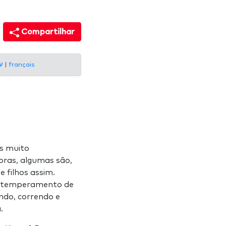
Compartilhar
עברית
|
français
as muito
oras, algumas são,
 filhos assim.
 o temperamento de
ndo, correndo e
a.