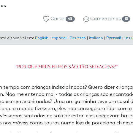
nos
Curtir
Comentários
48
13
stá disponível em:
English
|
español
|
Deutsch
|
italiano
|
Русский
|
"Por que meus filhos são tão selvagens?"
 tempo com crianças indisciplinadas? Quero dizer crianç
sim. Não me entenda mal - todas as crianças são encantad
mplesmente animadas? Uma amiga minha teve um casal de
ela ou o marido fizessem, eles não conseguiam lidar com
tivéssemos sentados na sala de estar, eles chegavam bate
o nos móveis como touros numa loja de porcelana chines