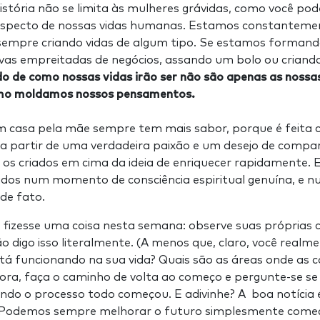
história não se limita às mulheres grávidas, como você pod
 aspecto de nossas vidas humanas. Estamos constanteme
empre criando vidas de algum tipo. Se estamos formand
as empreitadas de negócios, assando um bolo ou criand
do de como nossas vidas irão ser não são apenas as nossa
o moldamos nossos pensamentos.
m casa pela mãe sempre tem mais sabor, porque é feita
 a partir de uma verdadeira paixão e um desejo de compar
 os criados em cima da ideia de enriquecer rapidamente
ebidos num momento de consciência espiritual genuína, e 
 de fato.
 fizesse uma coisa nesta semana: observe suas próprias 
não digo isso literalmente. (A menos que, claro, você realm
tá funcionando na sua vida? Quais são as áreas onde as c
ora, faça o caminho de volta ao começo e pergunte-se se 
ndo o processo todo começou. E adivinhe? A boa notícia
 Podemos sempre melhorar o futuro simplesmente come