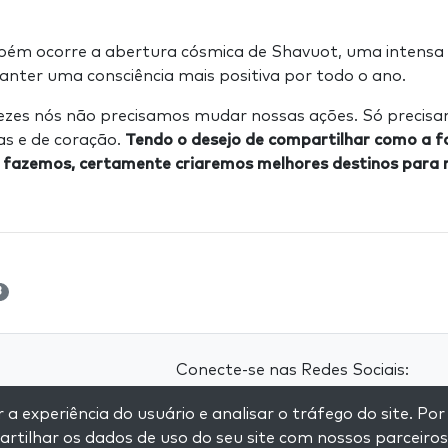
m ocorre a abertura cósmica de Shavuot, uma intensa i
anter uma consciência mais positiva por todo o ano.
ezes nós não precisamos mudar nossas ações. Só precis
as e de coração.
Tendo o desejo de compartilhar como a fo
s fazemos, certamente criaremos melhores destinos para
3
Conecte-se nas Redes Sociais:
 experiência do usuário e analisar o tráfego do site. Por
Visit kabbalah master classes
tilhar os dados de uso do seu site com nossos parceiros