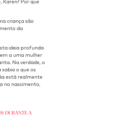
, Karen? Por que
ma criança são
omento da
sta ideia profunda
 vem a uma mulher
arita. Na verdade, o
á sabia o que os
lia está realmente
a no nascimento,
os durante a