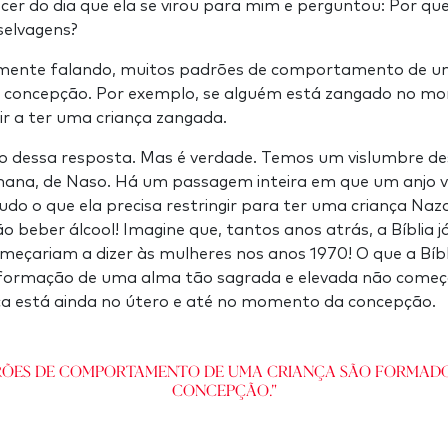
er do dia que ela se virou para mim e perguntou: Por que
selvagens?
lmente falando, muitos padrões de comportamento de u
 concepção. Por exemplo, se alguém está zangado no m
ir a ter uma criança zangada.
o dessa resposta. Mas é verdade. Temos um vislumbre de
mana, de Naso. Há um passagem inteira em que um anjo
tudo o que ela precisa restringir para ter uma criança Naz
ão beber álcool! Imagine que, tantos anos atrás, a Bíblia j
eçariam a dizer às mulheres nos anos 1970! O que a Bíb
 formação de uma alma tão sagrada e elevada não começ
a está ainda no útero e até no momento da concepção.
rões de comportamento de uma criança são formad
concepção."