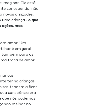
e imaginar. Ele está
nte concebendo, não
o novas amizades,
o uma criança -
o que
s ações, mas
 com amor. Um
tilhar é em geral
. E também para os
numa troca de amor
crianças
ente tenha crianças
oisas tendem a ficar
sua consciência era
 é que nós podemos
çando melhor no