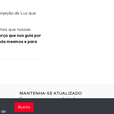
njeção de Luz que
amos que nossas
rça que nos guia por
 nós mesmos e para
MANTENHA-SE ATUALIZADO
Se inscreva em nossa lista de
email e receba inspiração
Aceito
semanal entregue em seu email.
 de