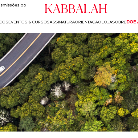
Kabbalah
smissões ao
ICOS
EVENTOS & CURSOS
ASSINATURA
ORIENTAÇÃO
LOJA
SOBRE
DOE 