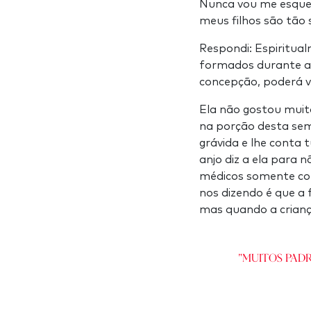
Nunca vou me esquec
meus filhos são tão 
Respondi: Espiritua
formados durante a
concepção, poderá v
Ela não gostou muit
na porção desta se
grávida e lhe conta 
anjo diz a ela para n
médicos somente com
nos dizendo é que a
mas quando a crianç
"Muitos pad