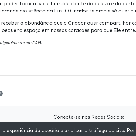
u poder tornem você humilde diante da beleza e da perfei
 grande assistência da Luz. O Criador te ama e só quer o
 receber a abundância que o Criador quer compartilhar c
 pequeno espaço em nossos corações para que Ele entre
 originalmente em 2018.
3
Conecte-se nas Redes Sociais:
 experiência do usuário e analisar o tráfego do site. Por
Visit kabbalah master classes