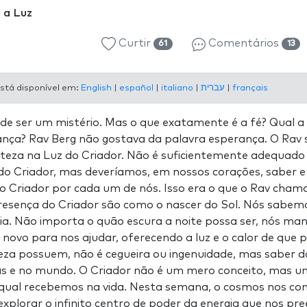
 a Luz
Curtir
Comentários
61
13
stá disponível em:
English
|
español
|
italiano
|
עברית
|
français
de ser um mistério. Mas o que exatamente é a fé? Qual a 
ança? Rav Berg não gostava da palavra esperança. O Rav
rteza na Luz do Criador. Não é suficientemente adequado 
o Criador, mas deveríamos, em nossos corações, saber e 
Criador por cada um de nós. Isso era o que o Rav chamav
presença do Criador são como o nascer do Sol. Nós sabem
dia. Não importa o quão escura a noite possa ser, nós ma
 novo para nos ajudar, oferecendo a luz e o calor de que p
eza possuem, não é cegueira ou ingenuidade, mas saber 
as e no mundo. O Criador não é um mero conceito, mas u
 qual recebemos na vida. Nesta semana, o cosmos nos con
explorar o infinito centro de poder da energia que nos p