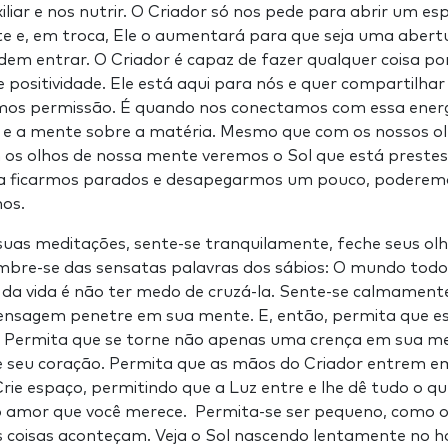
uxiliar e nos nutrir. O Criador só nos pede para abrir um 
te e, em troca, Ele o aumentará para que seja uma abert
em entrar. O Criador é capaz de fazer qualquer coisa por
e positividade. Ele está aqui para nós e quer compartilha
mos permissão. É quando nos conectamos com essa energ
s e a mente sobre a matéria. Mesmo que com os nossos o
 os olhos de nossa mente veremos o Sol que está prestes
 a ficarmos parados e desapegarmos um pouco, poderemo
os.
as meditações, sente-se tranquilamente, feche seus olho
bre-se das sensatas palavras dos sábios: O mundo tod
o da vida é não ter medo de cruzá-la. Sente-se calmamente,
nsagem penetre em sua mente. E, então, permita que e
o. Permita que se torne não apenas uma crença em sua
seu coração. Permita que as mãos do Criador entrem em 
Crie espaço, permitindo que a Luz entre e lhe dê tudo o q
o amor que você merece. Permita-se ser pequeno, como o
s coisas aconteçam. Veja o Sol nascendo lentamente no ho