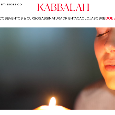
Kabbalah
smissões ao
ICOS
EVENTOS & CURSOS
ASSINATURA
ORIENTAÇÃO
LOJA
SOBRE
DOE 