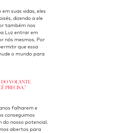
 em suas vidas, eles
isés, dizendo a ele
ador também nos
ua Luz entrar em
por nós mesmos. Por
ermitir que essa
 mude o mundo para
s do volante.
ê precisa.”
lanos falharem e
os conseguimos
m do nosso potencial.
ermos abertos para