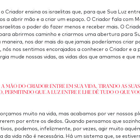
o Criador ensina os israelitas que, para que Sua Luz entre
s a abrir mão e a criar um espaço. O Criador fala com Mo
 israelitas o poder do fazer menos e receber mais. O Cri
para abrirmos caminho e criarmos uma abertura para S
ta maneira, nos dar mais do que jamais poderíamos criar 
 nós nos sentimos encorajados a conhecer o Criador e a p
ergia mude nossas vidas, as vidas dos que amamos e que
 a mão do Criador entre em sua vida, tirando as sua
o, permitindo que a Luz entre e lhe dê tudo o que voc
forçamos muito na vida, mas acabamos por ver nossos p
rrerem por entre os dedos. Quando pensamos que sozinh
tivos, podemos, infelizmente, por vezes, agir muito aqué
a da vida não é necessária. Há um sistema que, se estiv