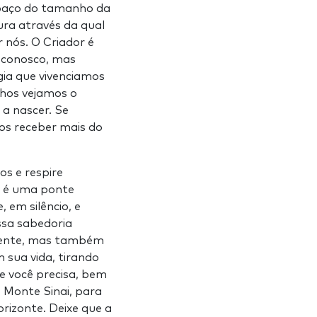
espaço do tamanho da
ura através da qual
 nós. O Criador é
r conosco, mas
ia que vivenciamos
lhos vejamos o
 a nascer. Se
s receber mais do
s e respire
o é uma ponte
 em silêncio, e
ssa sabedoria
 mente, mas também
sua vida, tirando
ue você precisa, bem
 Monte Sinai, para
rizonte. Deixe que a