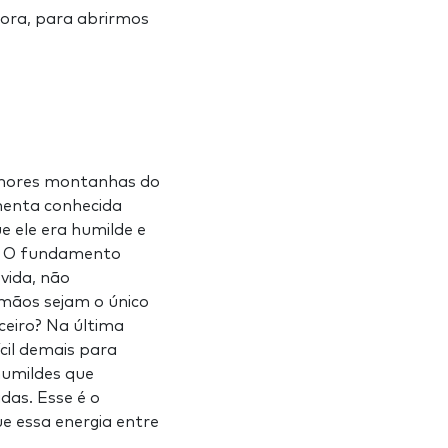
gora, para abrirmos
enores montanhas do
menta conhecida
 ele era humilde e
h. O fundamento
vida, não
mãos sejam o único
ceiro? Na última
ícil demais para
humildes que
das. Esse é o
e essa energia entre