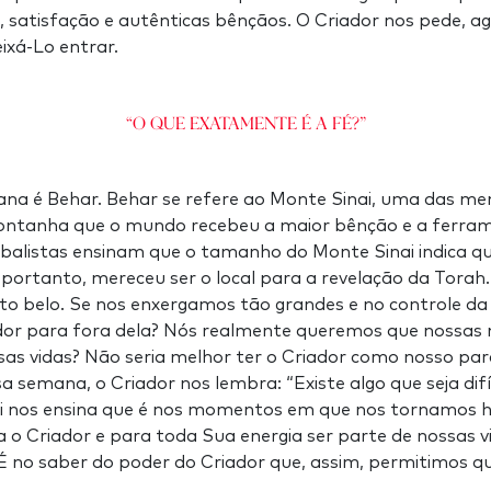
e, satisfação e autênticas bênçãos. O Criador nos pede, a
ixá-Lo entrar.
“O que exatamente é a fé?”
na é Behar. Behar se refere ao Monte Sinai, uma das m
ontanha que o mundo recebeu a maior bênção e a ferra
balistas ensinam que o tamanho do Monte Sinai indica que
, portanto, mereceu ser o local para a revelação da Tora
to belo. Se nos enxergamos tão grandes e no controle da 
or para fora dela? Nós realmente queremos que nossas 
sas vidas? Não seria melhor ter o Criador como nosso par
sa semana, o Criador nos lembra: “Existe algo que seja dif
i nos ensina que é nos momentos em que nos tornamos 
o Criador e para toda Sua energia ser parte de nossas vi
É no saber do poder do Criador que, assim, permitimos qu