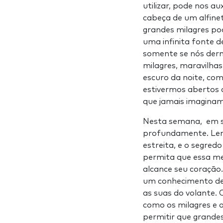
utilizar, pode nos a
cabeça de um alfine
grandes milagres pod
uma infinita fonte d
somente se nós der
milagres, maravilha
escuro da noite, com
estivermos abertos
que jamais imaginam
Nesta semana, em su
profundamente. Lem
estreita, e o segred
permita que essa me
alcance seu coraçã
um conhecimento de 
as suas do volante. 
como os milagres e 
permitir que grande