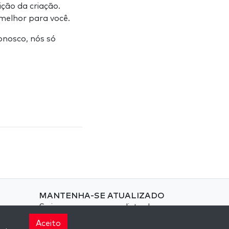
ção da criação.
 melhor para você.
onosco, nós só
.
MANTENHA-SE ATUALIZADO
Se inscreva em nossa lista de
email e receba inspiração
Aceito