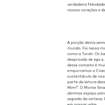
verdadeira felicidad
nossos corações e de
A porção desta sema
mundo. Foi nessa m
como a Torah. Os ka
desprovido de ego e
desse conceito é mui
empurramos o Criad
sustentáculo de nos
parte da leitura des
Mim?”. O Monte Sina
abrimos espaço para 
segredo da certeza. 
em nossas vidas.