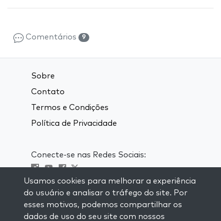
Comentários
9
Sobre
Contato
Termos e Condições
Política de Privacidade
Conecte-se nas Redes Sociais:
Usamos cookies para melhorar a experiência
Visit kabbalah master classes
do usuário e analisar o tráfego do site. Por
esses motivos, podemos compartilhar os
MANTENHA-SE ATUALIZADO
dados de uso do seu site com nossos