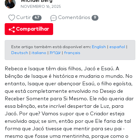
Michael Berg
NOVEMBRO 16, 2025
Curtir
Comentários
47
9
Compartilhar
Este artigo também está disponível em:
English
|
español
|
Deutsch
|
italiano
|
עברית
|
français
Rebeca e Isaque têm dois filhos, Jacó e Esaú. A
bênção de Isaque é histórica e mudaria o mundo. No
entanto, Isaque quer abençoar Esaú, o filho egoísta,
que está completamente envolvido no Desejo de
Receber Somente para Si Mesmo. Ele não queria dar
essa bênção, este incrível despertar de Luz, para
Jacó. Por que? Vamos supor que o Criador esteja
envolvido aqui; se sim, então por que Ele faria de tal
forma que Jacó tivesse que mentir para seu pai -
mesmo que fosse uma mentirinha, porque como o