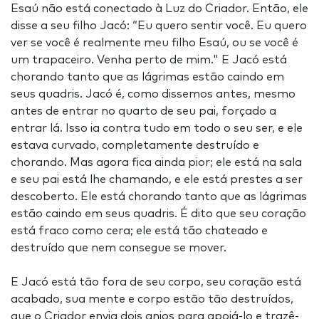
Esaú não está conectado à Luz do Criador. Então, ele
disse a seu filho Jacó: “Eu quero sentir você. Eu quero
ver se você é realmente meu filho Esaú, ou se você é
um trapaceiro. Venha perto de mim." E Jacó está
chorando tanto que as lágrimas estão caindo em
seus quadris. Jacó é, como dissemos antes, mesmo
antes de entrar no quarto de seu pai, forçado a
entrar lá. Isso ia contra tudo em todo o seu ser, e ele
estava curvado, completamente destruído e
chorando. Mas agora fica ainda pior; ele está na sala
e seu pai está lhe chamando, e ele está prestes a ser
descoberto. Ele está chorando tanto que as lágrimas
estão caindo em seus quadris. É dito que seu coração
está fraco como cera; ele está tão chateado e
destruído que nem consegue se mover.
E Jacó está tão fora de seu corpo, seu coração está
acabado, sua mente e corpo estão tão destruídos,
que o Criador envia dois anjos para apoiá-lo e trazê-