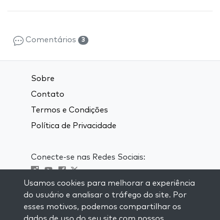
Comentários
3
Sobre
Contato
Termos e Condições
Política de Privacidade
Conecte-se nas Redes Sociais:
Usamos cookies para melhorar a experiência
Visit kabbalah master classes
do usuário e analisar o tráfego do site. Por
esses motivos, podemos compartilhar os
MANTENHA-SE ATUALIZADO
dados de uso do seu site com nossos