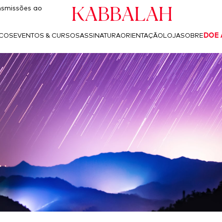
Kabbalah
smissões ao
ICOS
EVENTOS & CURSOS
ASSINATURA
ORIENTAÇÃO
LOJA
SOBRE
DOE 