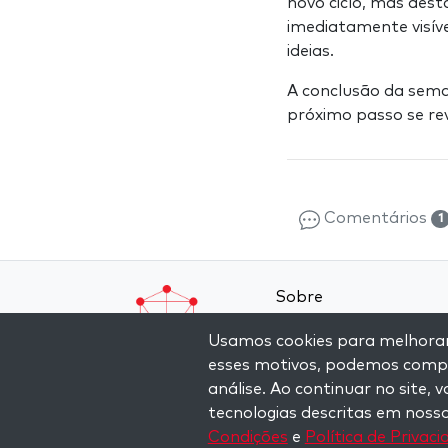
novo ciclo, mas des
imediatamente visív
ideias.
A conclusão da seman
próximo passo se re
Comentários
1
Sobre
Contato
Usamos cookies para melhorar a
Termos e Condições
esses motivos, podemos compar
análise. Ao continuar no site,
Política de Privacidad
tecnologias descritas em noss
Condições
e
Política de Privac
Copyright © 2026 The Kabbalah Centre. All rights re