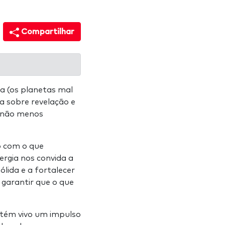
Compartilhar
 (os planetas mal
ra sobre revelação e
s não menos
o com o que
rgia nos convida a
lida e a fortalecer
 garantir que o que
tém vivo um impulso