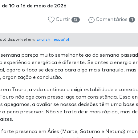
 de 10 a 16 de maio de 2026
Curtir
Comentários
13
1
stá disponível em:
English
|
español
 semana pareça muito semelhante ao da semana passada
 experiência energética é diferente. Se antes a energia e
, agora o foco se desloca para algo mais tranquilo, ma
o, organização e conclusão.
 em Touro, a vida continua a exigir estabilidade e conexã
Touro não age com pressa; age com consistência. Essa ene
os apegamos, a avaliar se nossas decisões têm uma base só
 a pena preservar. Não se trata de ir mais rápido, mas de
aízes.
forte presença em Áries (Marte, Saturno e Netuno) man