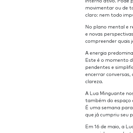
interno ativo. Pode 
movimentar ou de t
claro: nem todo imp
No plano mental e r
e novas perspectiva
compreender quais j
A energia predomina
Este é o momento do 
pendentes e simplifi
encerrar conversas,
clareza.
A Lua Minguante no
também do espaço di
É uma semana para re
que já cumpriu seu 
Em 16 de maio, a Lu