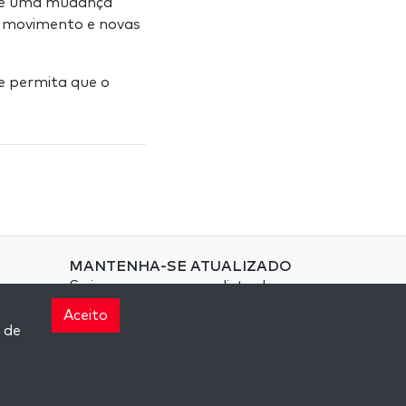
 de uma mudança
z movimento e novas
 e permita que o
MANTENHA-SE ATUALIZADO
Se inscreva em nossa lista de
email e receba inspiração
Aceito
semanal entregue em seu email.
 de
Inscreva-se