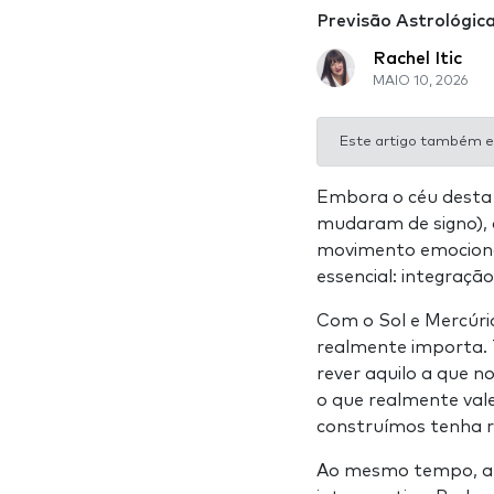
Previsão Astrológica
Rachel Itic
MAIO 10, 2026
Este artigo também e
Embora o céu desta
mudaram de signo), a
movimento emocional
essencial: integraçã
Com o Sol e Mercúrio
realmente importa. 
rever aquilo a que n
o que realmente vale
construímos tenha r
Ao mesmo tempo, a 