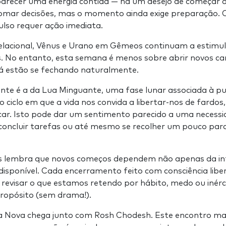
parecer uma energia contida — há um desejo de começar a
omar decisões, mas o momento ainda exige preparação. 
ulso requer ação imediata.
elacional, Vênus e Urano em Gêmeos continuam a estimula
s. No entanto, esta semana é menos sobre abrir novos c
á estão se fechando naturalmente.
nte é a da Lua Minguante, uma fase lunar associada à pur
ciclo em que a vida nos convida a libertar-nos de fardos,
car. Isto pode dar um sentimento parecido a uma necessi
 concluir tarefas ou até mesmo se recolher um pouco par
s lembra que novos começos dependem não apenas da in
sponível. Cada encerramento feito com consciência libera
visar o que estamos retendo por hábito, medo ou inércia,
propósito (sem drama!).
a Nova chega junto com Rosh Chodesh. Este encontro mar