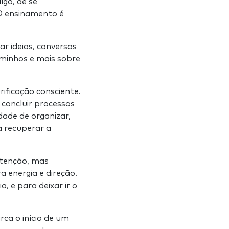
lgo, de se
O ensinamento é
r ideias, conversas
aminhos e mais sobre
ificação consciente.
 concluir processos
dade de organizar,
a recuperar a
tenção, mas
 energia e direção.
 e para deixar ir o
ca o início de um