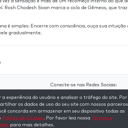
ta vez a sensação é mais de um recomeço interno do que
el. Rosh Chodesh Sivan marca o ciclo de Gêmeos, que tra
a é simples: Encerre com consciência, ouça sua intuição
vele gradualmente.
Conecte-se nas Redes Sociais:
 experiência do usuário e analisar o tráfego do site. Por
Visit kabbalah master classes
tilhar os dados de uso do seu site com nossos parceiros
 você concorda em armazenar em seu dispositivo todas as
e
o
Política de Cookies
. Por favor leia nossa
Termos e
idade
para mais detalhes.
served.