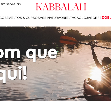
Kabbalah
smissões ao
ICOS
EVENTOS & CURSOS
ASSINATURA
ORIENTAÇÃO
LOJA
SOBRE
DOE 
om que
qui!