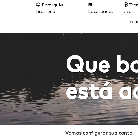
Português
Tran
Brasileiro
Localidades
vivo
TÓP
Que b
está a
Vamos configurar sua conta