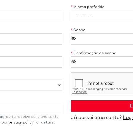
*
Idioma preferido
*
Senha
*
Confirmação de senha
E
gree to receive calls and texts,
Já possui uma conta?
Log 
e our
privacy policy
for details.