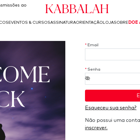
Kabbalah
smissões ao
ICOS
EVENTOS & CURSOS
ASSINATURA
ORIENTAÇÃO
LOJA
SOBRE
DOE 
*
Email
COME
*
Senha
CK
E
Esqueceu sua senha?
Não possui uma cont
inscrever.