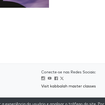
Conecte-se nas Redes Sociais:
Visit kabbalah master classes
e
 experiência do usuário e analisar o tráfego do site. Por