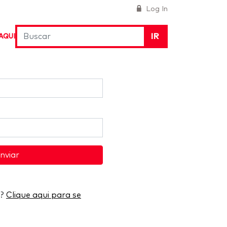
Log In
IR
AQUI
nviar
a?
Clique aqui para se