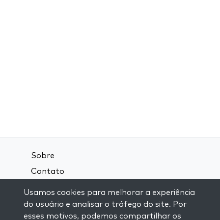
Sobre
Contato
Termos e Condições
Usamos cookies para melhorar a experiência
Política de Privacidade
do usuário e analisar o tráfego do site. Por
esses motivos, podemos compartilhar os