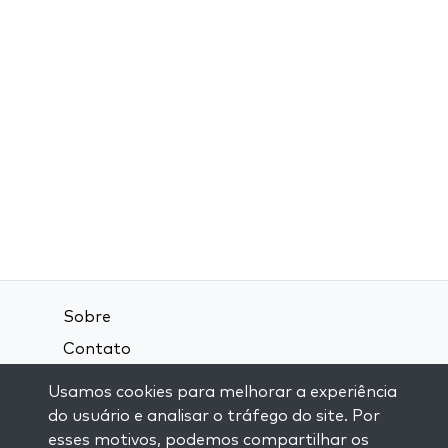
Sobre
Contato
Termos e Condições
Usamos cookies para melhorar a experiência
Política de Privacidade
do usuário e analisar o tráfego do site. Por
esses motivos, podemos compartilhar os