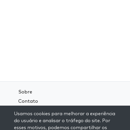
Sobre
Contato
Termos e Condições
Usamos cookies para melhorar a experiência
Política de Privacidade
do usuário e analisar o tráfego do site. Por
esses motivos, podemos compartilhar os