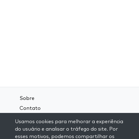
Sobre
Contato
Termos e Condições
Usamos cookies para melhorar a experiência
Política de Privacidade
do usuário e analisar o tráfego do site. Por
esses motivos, podemos compartilhar os