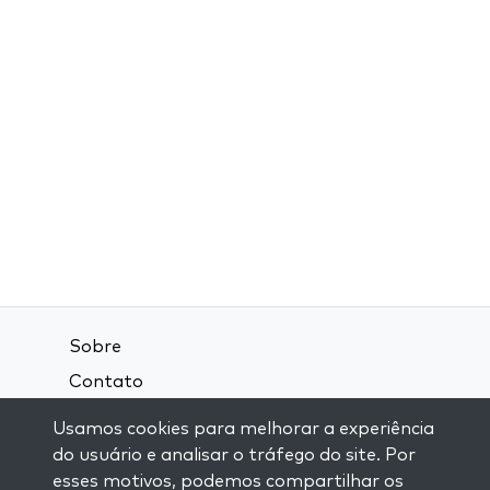
Sobre
Contato
Termos e Condições
Usamos cookies para melhorar a experiência
Política de Privacidade
do usuário e analisar o tráfego do site. Por
esses motivos, podemos compartilhar os