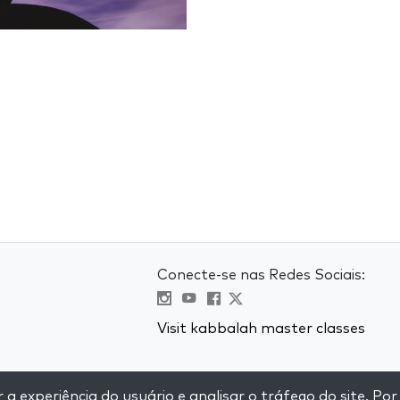
Conecte-se nas Redes Sociais:
Visit kabbalah master classes
e
 experiência do usuário e analisar o tráfego do site. Por