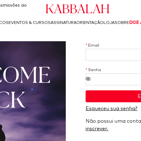
Kabbalah
smissões ao
ICOS
EVENTOS & CURSOS
ASSINATURA
ORIENTAÇÃO
LOJA
SOBRE
DOE 
*
Email
COME
*
Senha
CK
E
Esqueceu sua senha?
Não possui uma cont
inscrever.