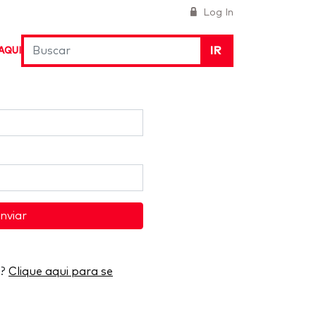
Log In
IR
AQUI
nviar
a?
Clique aqui para se