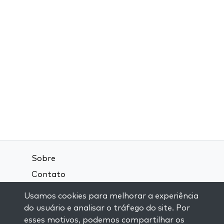
Sobre
Contato
Termos e Condições
Usamos cookies para melhorar a experiência
Política de Privacidade
do usuário e analisar o tráfego do site. Por
esses motivos, podemos compartilhar os