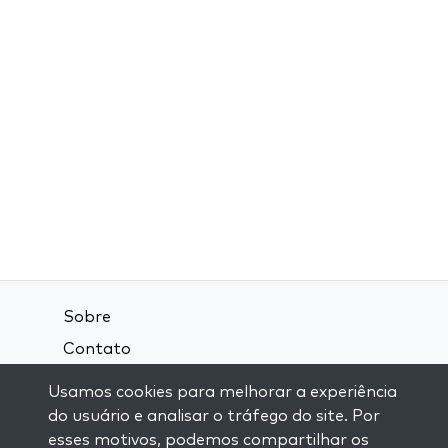
Sobre
Contato
Termos e Condições
Usamos cookies para melhorar a experiência
Política de Privacidade
do usuário e analisar o tráfego do site. Por
esses motivos, podemos compartilhar os