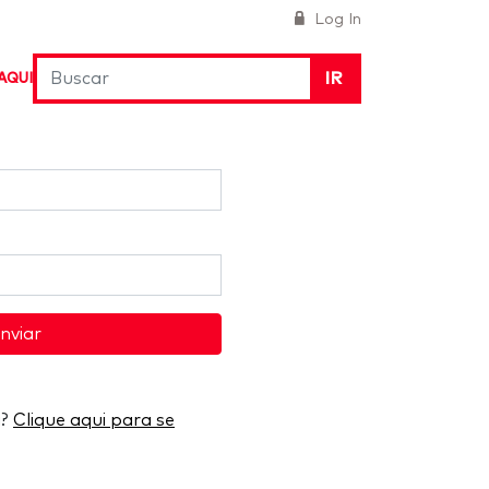
Log In
IR
AQUI
nviar
a?
Clique aqui para se