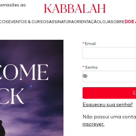
Kabbalah
smissões ao
ICOS
EVENTOS & CURSOS
ASSINATURA
ORIENTAÇÃO
LOJA
SOBRE
DOE 
*
Email
COME
*
Senha
CK
E
Esqueceu sua senha?
Não possui uma cont
inscrever.