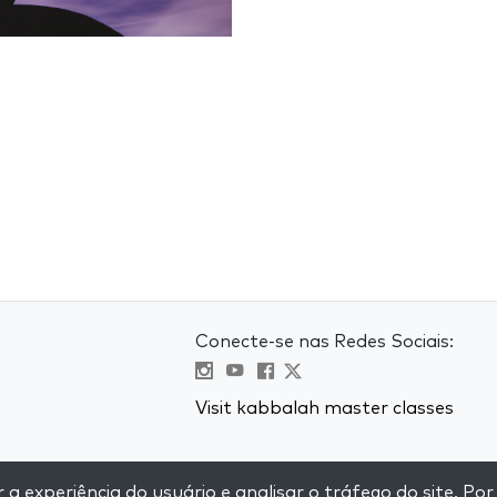
Conecte-se nas Redes Sociais:
Visit kabbalah master classes
e
 experiência do usuário e analisar o tráfego do site. Por