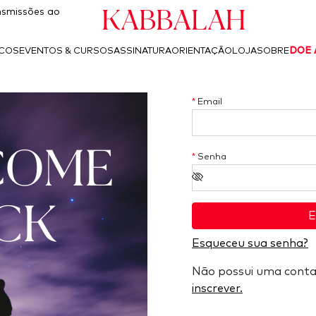
Kabbalah
smissões ao
ICOS
EVENTOS & CURSOS
ASSINATURA
ORIENTAÇÃO
LOJA
SOBRE
DOE 
*
Email
COME
*
Senha
CK
E
Esqueceu sua senha?
Não possui uma cont
inscrever.