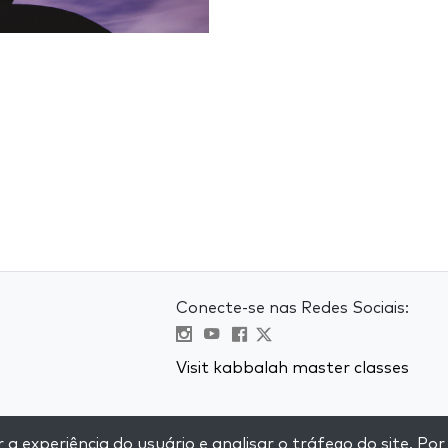
Conecte-se nas Redes Sociais:
Visit kabbalah master classes
e
 experiência do usuário e analisar o tráfego do site. Por