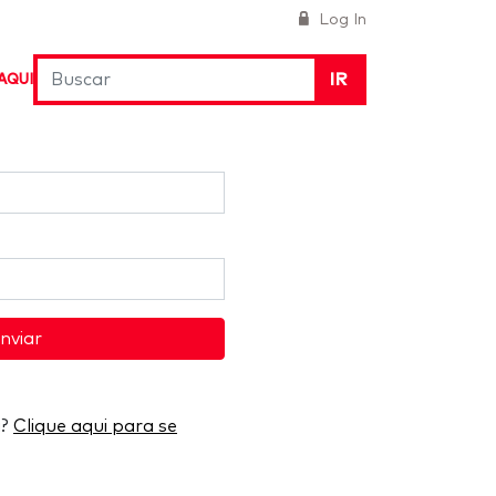
Log In
IR
AQUI
nviar
a?
Clique aqui para se