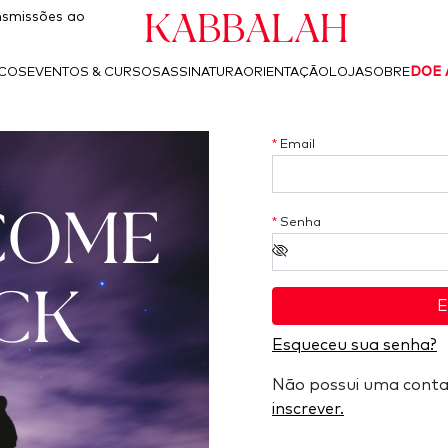
Kabbalah
smissões ao
ICOS
EVENTOS & CURSOS
ASSINATURA
ORIENTAÇÃO
LOJA
SOBRE
DOE 
*
Email
COME
*
Senha
CK
E
Esqueceu sua senha?
Não possui uma cont
inscrever.