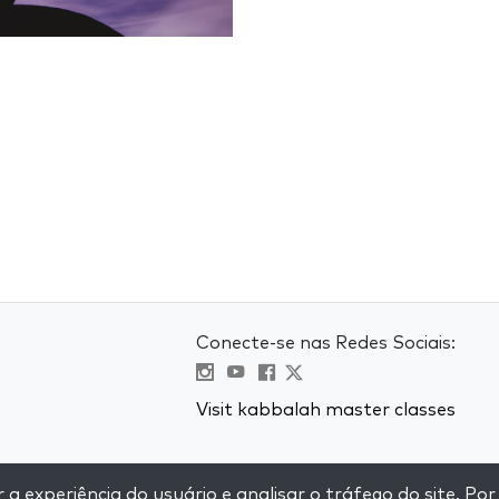
Conecte-se nas Redes Sociais:
Visit kabbalah master classes
e
 experiência do usuário e analisar o tráfego do site. Por