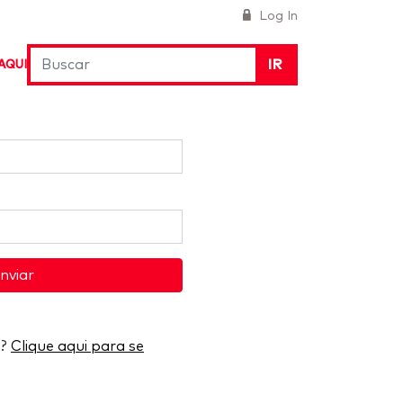
Log In
IR
AQUI
nviar
a?
Clique aqui para se